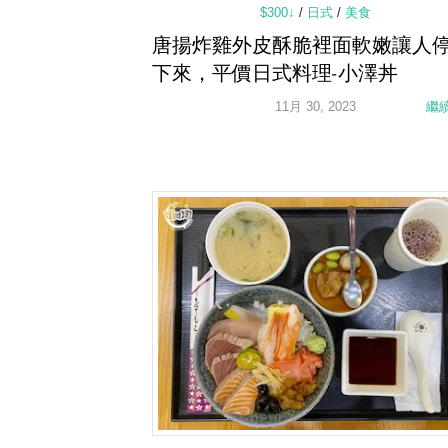
$300↓
/
日式
/
美食
唐揚炸雞外皮酥脆裡面軟嫩讓人
下來，平價日式料理-小澤丼
11月 30, 2023
繼