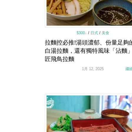
$300↓
/
日式
/
美食
拉麵控必推!湯頭濃郁、份量足夠
白湯拉麵，還有獨特風味「沾麵」
匠飛鳥拉麵
1月 12, 2025
繼