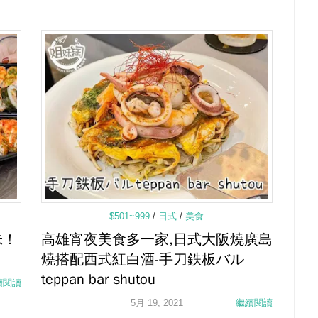
$501~999
/
日式
/
美食
味！
高雄宵夜美食多一家,日式大阪燒廣島
燒搭配西式紅白酒-手刀鉄板バル
teppan bar shutou
續閱讀
5月 19, 2021
繼續閱讀