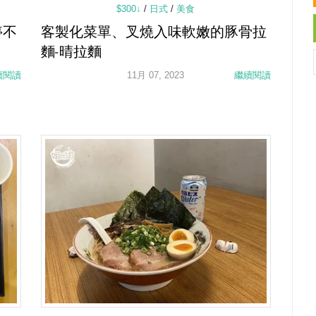
$300↓
/
日式
/
美食
停不
客製化菜單、叉燒入味軟嫩的豚骨拉
麵-晴拉麵
續閱讀
11月 07, 2023
繼續閱讀