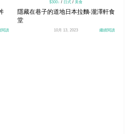
$300↓
/
日式
/
美食
丼
隱藏在巷子的道地日本拉麵-瀧澤軒食
堂
續閱讀
10月 13, 2023
繼續閱讀