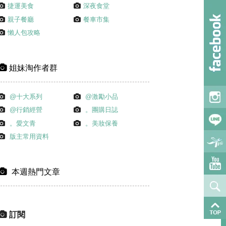
捷運美食
深夜食堂
親子餐廳
餐車市集
懶人包攻略
姐妹淘作者群
@十大系列
@激勵小品
@行銷經營
。團購日誌
。愛文青
。美妝保養
版主常用資料
本週熱門文章
訂閱