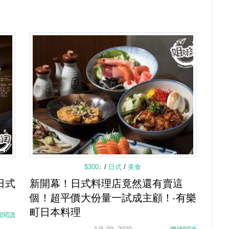
$300↓
/
日式
/
美食
日式
新開幕！日式料理店竟然還有賣這
個！超平價大份量一試成主顧！-有樂
町日本料理
續閱讀