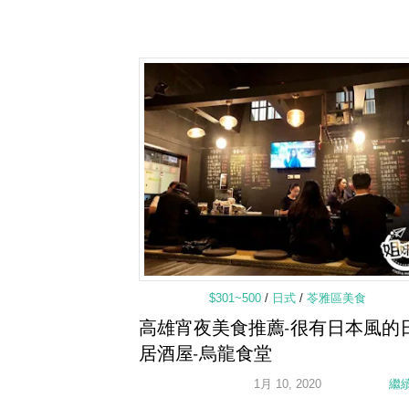
$301~500
/
日式
/
苓雅區美食
高雄宵夜美食推薦-很有日本風的
居酒屋-烏龍食堂
1月 10, 2020
繼