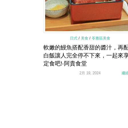
日式
/
美食
/
苓雅區美食
軟嫩的鰻魚搭配香甜的醬汁，再
白飯讓人完全停不下來，一起來
定食吧!-阿貴食堂
2月 19, 2024
繼