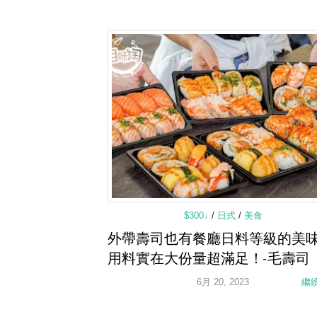
$300↓
/
日式
/
美食
外帶壽司也有餐廳日料等級的美
用料實在大份量超滿足！-毛壽司
6月 20, 2023
繼