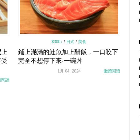
$300↓
/
日式
/
美食
配上
鋪上滿滿的鮭魚加上醋飯，一口咬下
享受
完全不想停下來-一碗丼
1月 04, 2024
繼續閱讀
續閱讀