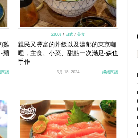
$300↓
/
日式
/
美食
的雞
親民又豐富的丼飯以及濃郁的東京咖
-麺
哩，主食、小菜、甜點一次滿足-森也
手作
續閱讀
6月 18, 2024
繼續閱讀