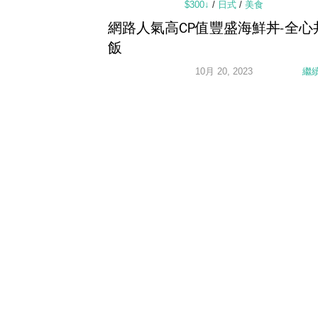
$300↓
/
日式
/
美食
網路人氣高CP值豐盛海鮮丼-全心
飯
10月 20, 2023
繼