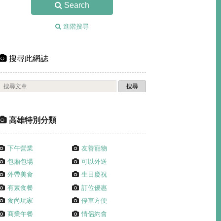
Search
進階搜尋
搜尋此網誌
高雄特別分類
下午營業
友善寵物
包廂包場
可以外送
外帶美食
生日慶祝
有素食餐
訂位優惠
食尚玩家
停車方便
商業午餐
情侶約會