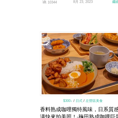
8月 23, 2023
繼
10344
$300↓
/
日式
/
左營區美食
香料熟成咖哩獨特風味，日系質
潢快來拍美照！-龝田熟成咖哩巨