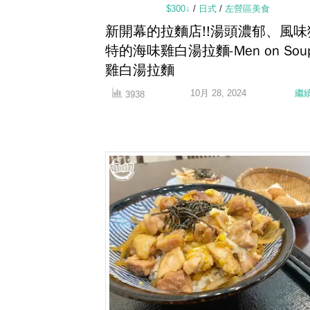
$300↓
/
日式
/
左營區美食
新開幕的拉麵店!!湯頭濃郁、風味
特的海味雞白湯拉麵-Men on Sou
雞白湯拉麵
10月 28, 2024
繼
3938