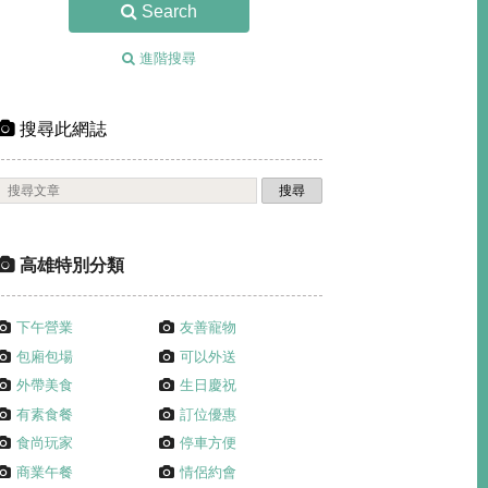
Search
進階搜尋
搜尋此網誌
高雄特別分類
下午營業
友善寵物
包廂包場
可以外送
外帶美食
生日慶祝
有素食餐
訂位優惠
食尚玩家
停車方便
商業午餐
情侶約會