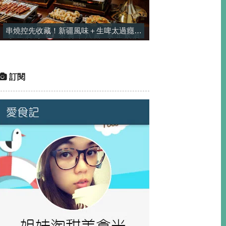
串燒控先收藏！新疆風味＋生啤太過癮，一串平均只要$25-酒精烤場
訂閱