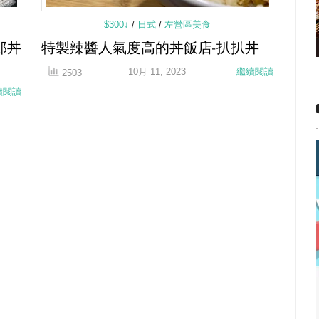
$300↓
/
日式
/
左營區美食
郎丼
特製辣醬人氣度高的丼飯店-扒扒丼
10月 11, 2023
繼續閱讀
2503
續閱讀