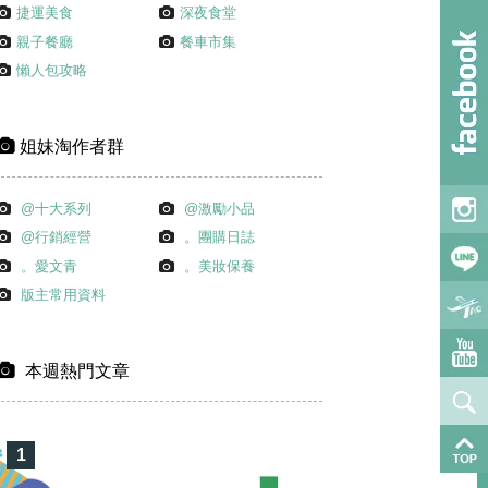
捷運美食
深夜食堂
親子餐廳
餐車市集
懶人包攻略
姐妹淘作者群
@十大系列
@激勵小品
@行銷經營
。團購日誌
。愛文青
。美妝保養
版主常用資料
本週熱門文章
1