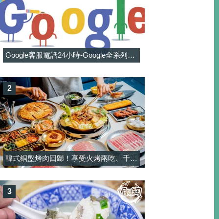
Google客服電話24小時-Google全系列客服電話信箱一覽表
2
韓式銅盤烤肉回歸！享受火烤兩吃、千元有找和牛與韓料吃到飽-韓屋村精緻銅盤烤肉
3