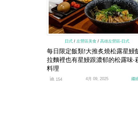
日式
/
左營區美食
/
高雄左營區-日式
每日限定飯類!大推炙燒松露星鰻
拉麵裡也有星鰻跟濃郁的松露味-
料理
4月 09, 2025
繼
154