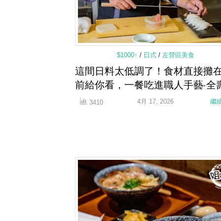
$1000↑
/
日式
/
左營區美食
這間日料太低調了！食材直接攤
前給你看，一餐吃進職人手藝-全
4月 17, 2026
繼
3410