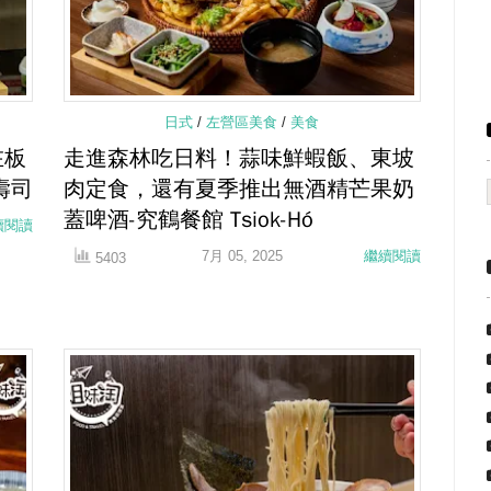
日式
/
左營區美食
/
美食
在板
走進森林吃日料！蒜味鮮蝦飯、東坡
壽司
肉定食，還有夏季推出無酒精芒果奶
蓋啤酒-究鶴餐館 Tsiok-Hó
續閱讀
7月 05, 2025
繼續閱讀
5403