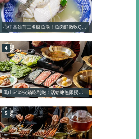
心中高雄前三名鱸魚湯！魚肉鮮嫩軟Q彈，湯頭濃郁純正熬煮！-大港鱸魚湯
4
鳳山$499火鍋吃到飽！活蛤蜊無限撈＋酸菜魚鍋免加價太佛，甜點還有雪淇冰無限吃-饗禾記
5