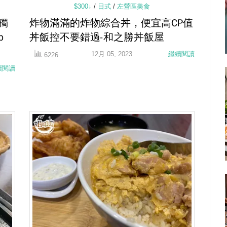
$300↓
/
日式
/
左營區美食
獨
炸物滿滿的炸物綜合丼，便宜高CP值
p
丼飯控不要錯過-和之勝丼飯屋
12月 05, 2023
繼續閱讀
6226
續閱讀