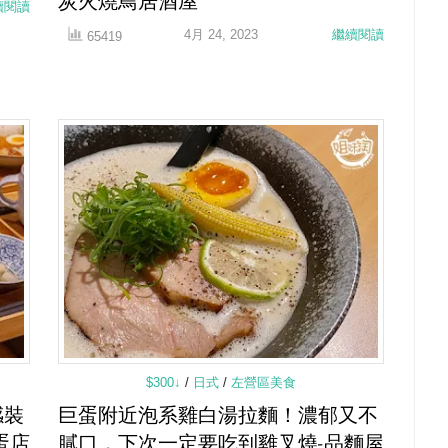
炭火燒鳥居酒屋
續閱讀
4月 24, 2023
繼續閱讀
65419
$300↓
/
日式
/
左營區美食
感裝
巨蛋附近泡系雞白湯拉麵！濃郁又不
蛋店
膩口，下次一定要吃到雞叉燒-品麵屋