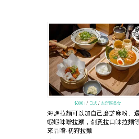
$300↓
/
日式
/
左營區美食
海鹽拉麵可以加自己磨芝麻粉、
蝦蝦味噌拉麵，創意拉口味拉麵
來品嚐-初狩拉麵