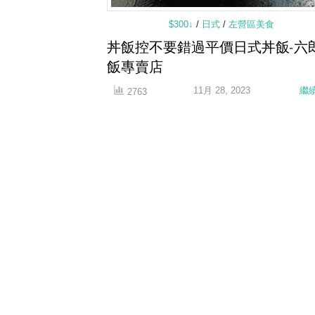
$300↓
/
日式
/
左營區美食
丼飯控不要錯過平價日式丼飯-六
飯專賣店
11月 28, 2023
繼
2763