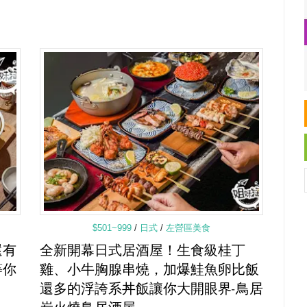
$501~999
/
日式
/
左營區美食
還有
全新開幕日式居酒屋！生食級桂丁
等你
雞、小牛胸腺串燒，加爆鮭魚卵比飯
還多的浮誇系丼飯讓你大開眼界-鳥居