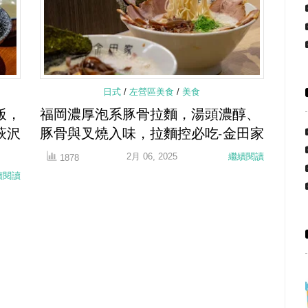
日式
/
左營區美食
/
美食
飯，
福岡濃厚泡系豚骨拉麵，湯頭濃醇、
萩沢
豚骨與叉燒入味，拉麵控必吃-金田家
2月 06, 2025
繼續閱讀
1878
續閱讀