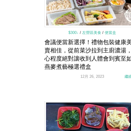
$300↓
/
左營區美食
/
便當盒
會議便當新選擇！禮物包裝健康
賣相佳，從前菜沙拉到主廚濃湯
心程度絕對讓收到人體會到賓至如
燕麥煮藝極選禮盒
12月 26, 2023
繼