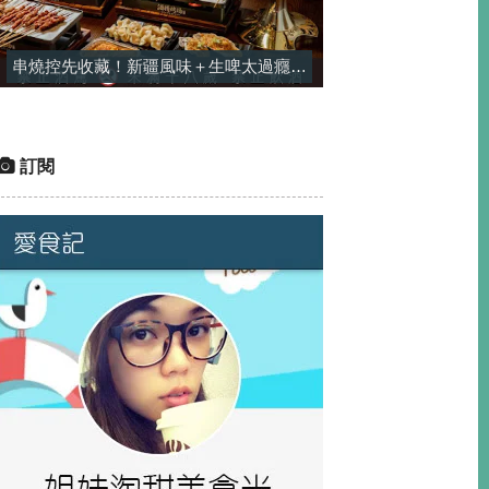
串燒控先收藏！新疆風味＋生啤太過癮，一串平均只要$25-酒精烤場
訂閱