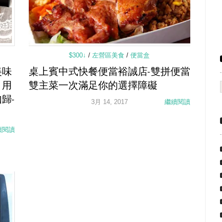
$300↓
/
左營區美食
/
便當盒
美味
桌上賓中式快餐便當裕誠店-雙拼便當
，用
雙主菜一次滿足你的選擇障礙
歸-
3月 14, 2017
繼續閱讀
續閱讀