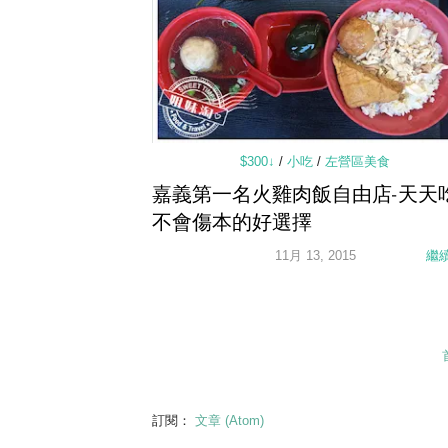
$300↓
/
小吃
/
左營區美食
嘉義第一名火雞肉飯自由店-天天
不會傷本的好選擇
11月 13, 2015
繼
訂閱：
文章 (Atom)