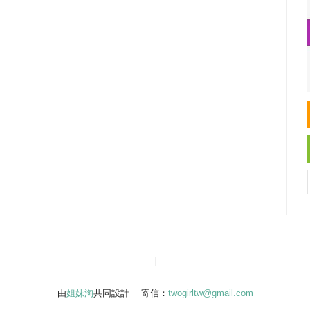
由
姐妹淘
共同設計 寄信：
twogirltw@gmail.com