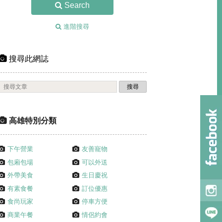
Search
進階搜尋
搜尋此網誌
高雄特別分類
下午營業
友善寵物
包廂包場
可以外送
外帶美食
生日慶祝
有素食餐
訂位優惠
食尚玩家
停車方便
商業午餐
情侶約會