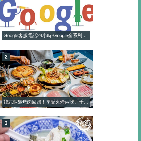
Google客服電話24小時-Google全系列客服電話信箱一覽表
2
韓式銅盤烤肉回歸！享受火烤兩吃、千元有找和牛與韓料吃到飽-韓屋村精緻銅盤烤肉
3