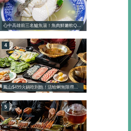
心中高雄前三名鱸魚湯！魚肉鮮嫩軟Q彈，湯頭濃郁純正熬煮！-大港鱸魚湯
4
鳳山$499火鍋吃到飽！活蛤蜊無限撈＋酸菜魚鍋免加價太佛，甜點還有雪淇冰無限吃-饗禾記
5