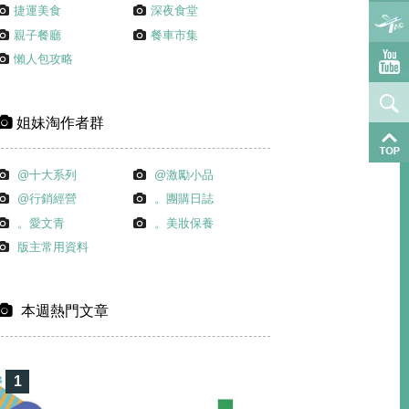
捷運美食
深夜食堂
親子餐廳
餐車市集
懶人包攻略
姐妹淘作者群
@十大系列
@激勵小品
@行銷經營
。團購日誌
。愛文青
。美妝保養
版主常用資料
本週熱門文章
1