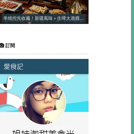
串燒控先收藏！新疆風味＋生啤太過癮，一串平均只要$25-酒精烤場
訂閱