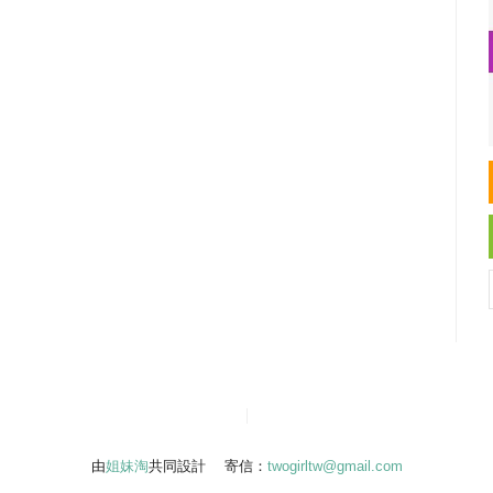
由
姐妹淘
共同設計 寄信：
twogirltw@gmail.com