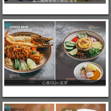
金大鋤壽喜燒三創店-菜單
心泰GLin-菜單