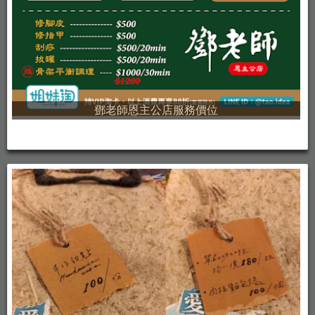
鄧老師恩主公店服務價位