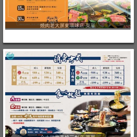
燒肉老大屏東環球店-菜單