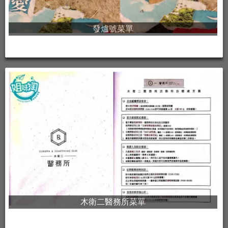
發爐號菜單
木衛二醫務所菜單