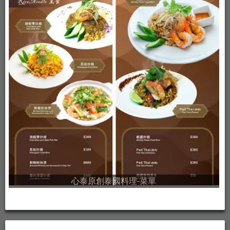
心泰原創泰國料理-菜單