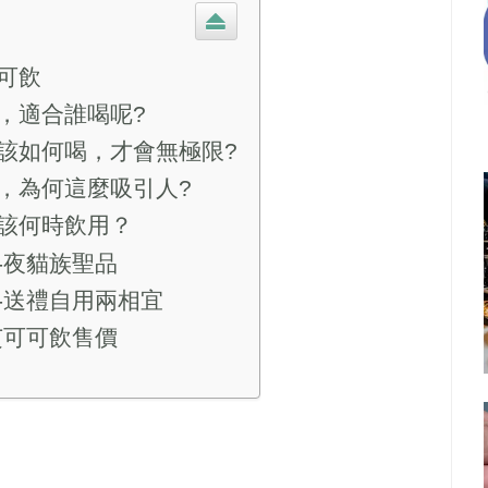
可飲
，適合誰喝呢?
該如何喝，才會無極限?
，為何這麼吸引人?
該何時飲用？
-夜貓族聖品
-送禮自用兩相宜
芝可可飲售價