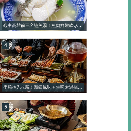
心中高雄前三名鱸魚湯！魚肉鮮嫩軟Q彈，湯頭濃郁純正熬煮！-大港鱸魚湯
4
串燒控先收藏！新疆風味＋生啤太過癮，一串平均只要$25-酒精烤場
5