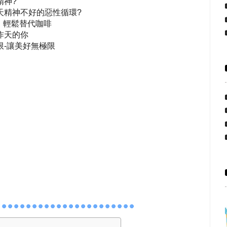
精神?
天精神不好的惡性循環?
，輕鬆替代咖啡
昨天的你
-讓美好無極限