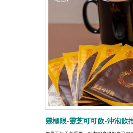
靈極限-靈芝可可飲-沖泡飲