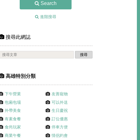
Search
進階搜尋
搜尋此網誌
高雄特別分類
下午營業
友善寵物
包廂包場
可以外送
外帶美食
生日慶祝
有素食餐
訂位優惠
食尚玩家
停車方便
商業午餐
情侶約會