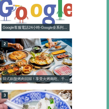
Google客服電話24小時-Google全系列客服電話信箱一覽表
2
韓式銅盤烤肉回歸！享受火烤兩吃、千元有找和牛與韓料吃到飽-韓屋村精緻銅盤烤肉
3