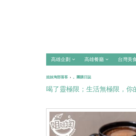
高雄企劃
高雄餐廳
台灣美
姐妹淘部落客
›
。團購日誌
喝了靈極限；生活無極限，你