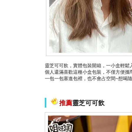
靈芝可可飲，實體包裝開箱，一小盒輕鬆
個人還滿喜歡這種小盒包裝，不僅方便攜
一包一包塞進包裡，也不會占空間~想喝
推薦
靈芝可可飲