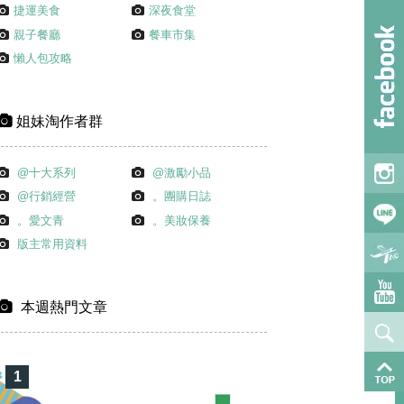
捷運美食
深夜食堂
親子餐廳
餐車市集
懶人包攻略
姐妹淘作者群
@十大系列
@激勵小品
@行銷經營
。團購日誌
。愛文青
。美妝保養
版主常用資料
本週熱門文章
1