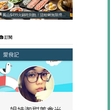
鳳山$499火鍋吃到飽！活蛤蜊無限撈＋酸菜魚鍋免加價太佛，甜點還有雪淇冰無限吃-饗禾記
訂閱