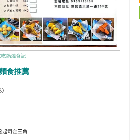
ot吃吃鍋燒食記
民區麵食推薦
息)
惡起司金三角