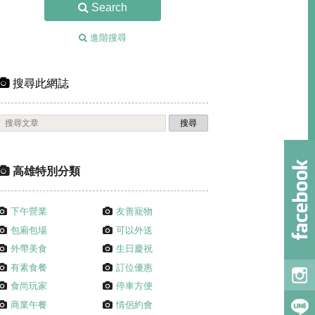
Search
進階搜尋
搜尋此網誌
高雄特別分類
下午營業
友善寵物
包廂包場
可以外送
外帶美食
生日慶祝
有素食餐
訂位優惠
食尚玩家
停車方便
商業午餐
情侶約會