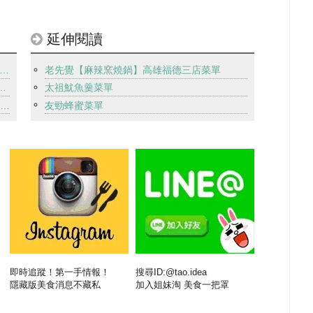
延伸閱讀
20思薇爾內衣高雄OUTLET廠拍-內衣下殺150買的到,內褲1件50元
老先覺【麻辣窯燒鍋】高雄福德三店菜單
龍等級的柔順髮質-潤熙深層保濕香水護髮素
太祖魷魚羹菜單
GMP重複檢驗的天然潤喉糖,濃縮10種中藥材與蜂蜜的養元果
友勁蜂蜜菜單
即時追蹤！第一手情報！
搜尋ID:@tao.idea
隱藏版美食消息不藏私
加入姐妹淘 美食一把罩