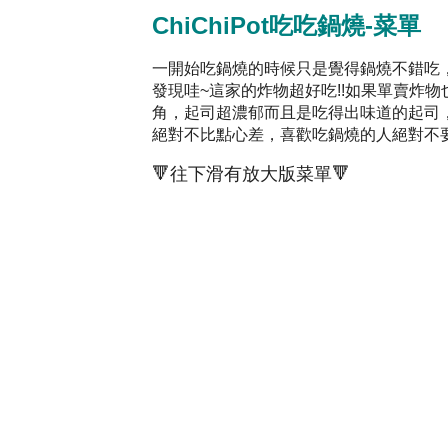
ChiChiPot吃吃鍋燒-菜單
一開始吃鍋燒的時候只是覺得鍋燒不錯吃
發現哇~這家的炸物超好吃!!如果單賣炸
角，起司超濃郁而且是吃得出味道的起司
絕對不比點心差，喜歡吃鍋燒的人絕對不
🔻往下滑有放大版菜單🔻