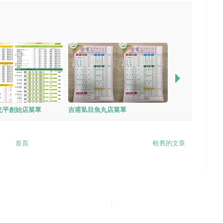
北平創始店菜單
吉甫虱目魚丸店菜單
首頁
較舊的文章