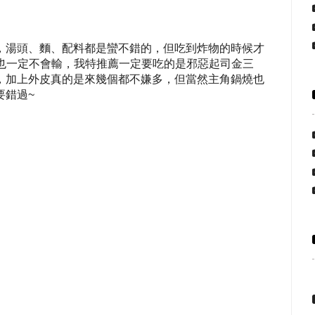
，湯頭、麵、配料都是蠻不錯的，但吃到炸物的時候才
物也一定不會輸，我特推薦一定要吃的是邪惡起司金三
，加上外皮真的是來幾個都不嫌多，但當然主角鍋燒也
要錯過~