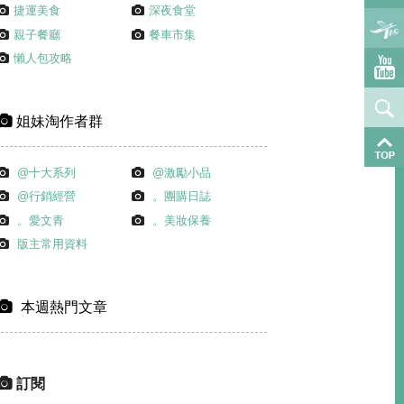
捷運美食
深夜食堂
親子餐廳
餐車市集
懶人包攻略
姐妹淘作者群
@十大系列
@激勵小品
@行銷經營
。團購日誌
。愛文青
。美妝保養
版主常用資料
本週熱門文章
訂閱