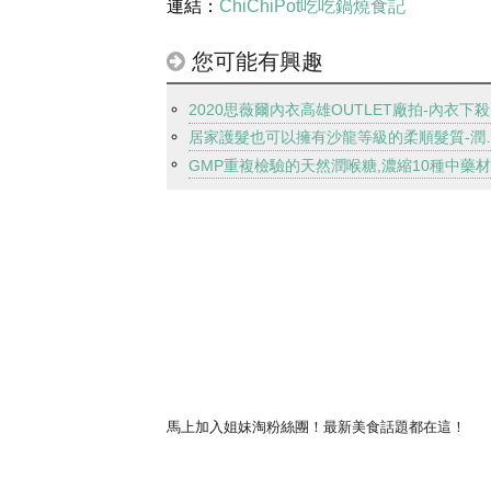
連結：
ChiChiPot吃吃鍋燒食記
您可能有興趣
20
居家護髮也可以擁有沙
馬上加入姐妹淘粉絲團！最新美食話題都在這！