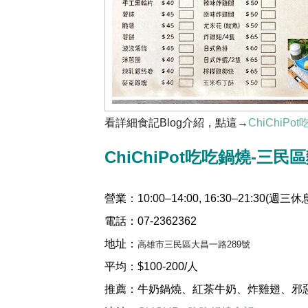
看詳細食記Blog介紹，點這→
ChiChiP
ChiChiPot吃吃鍋燒-三
營業：
10:00–14:00, 16:30–21:30(週三休
電話：
07-2362362
地址：
高雄市三民區大昌一路289號
平均：
$100-200/人
推薦：牛奶鍋燒、紅茶牛奶、炸雞翅、邪