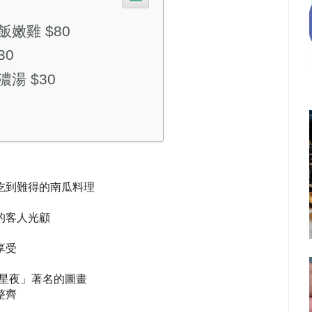
飯嫩雞 $80
30
濃湯 $30
吃到難得的南瓜料理
的客人光顧
享受
-星夜」著名的圖畫
整齊