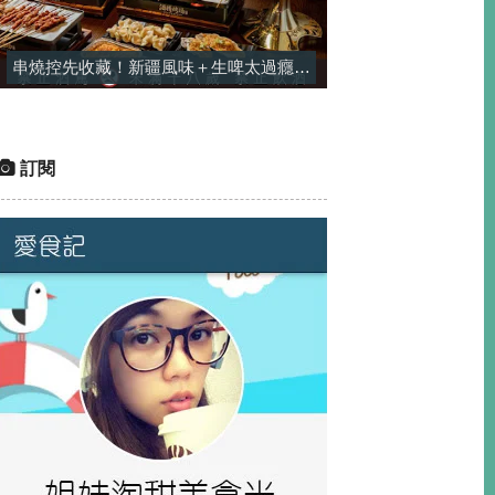
串燒控先收藏！新疆風味＋生啤太過癮，一串平均只要$25-酒精烤場
訂閱