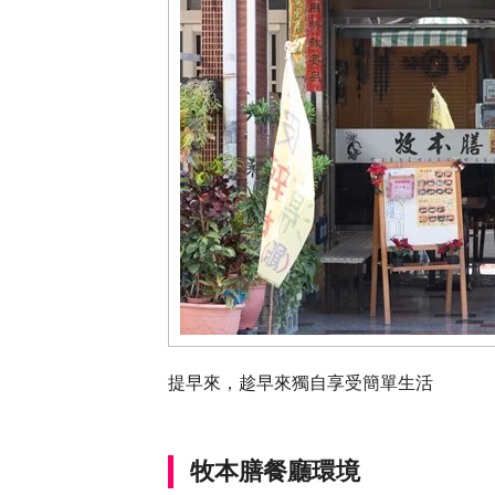
提早來，趁早來獨自享受簡單生活
牧本膳餐廳環境