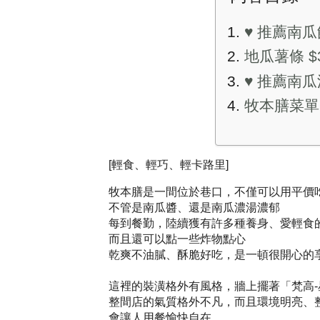
♥️ 推薦南瓜
地瓜薯條 $
♥️ 推薦南瓜
牧本膳菜單
[輕食、輕巧、輕卡路里]
牧本膳是一間位於巷口，不僅可以用平價
不管是南瓜醬、還是南瓜濃湯濃郁
每到餐勤，陸續獲有許多種養身、愛輕食
而且還可以點一些炸物點心
乾爽不油膩、酥脆好吃，是一頓很開心的
這裡的裝潢格外有風格，牆上擺著「梵高
整間店的氣質格外不凡，而且環境明亮、
會讓人用餐愉快自在