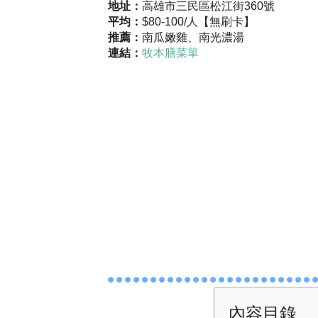
地址：
高雄市三民區松江街360號
平均：
$80-100/人【無刷卡】
推薦：
南瓜嫩雞、南光濃湯
連結：
牧本膳菜單
內容目錄