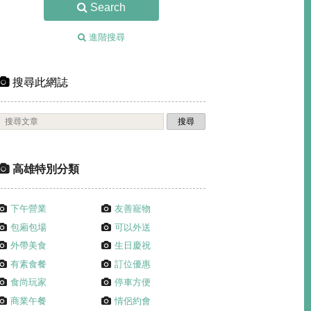
Search
進階搜尋
搜尋此網誌
高雄特別分類
下午營業
友善寵物
包廂包場
可以外送
外帶美食
生日慶祝
有素食餐
訂位優惠
食尚玩家
停車方便
商業午餐
情侶約會