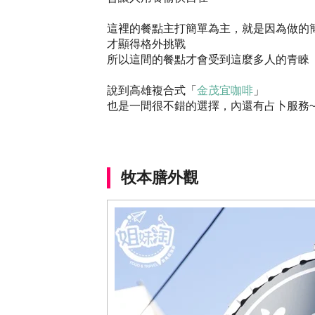
這裡的餐點主打簡單為主，就是因為做的
才顯得格外挑戰
所以這間的餐點才會受到這麼多人的青睞
說到高雄複合式「
金茂宜咖啡
」
也是一間很不錯的選擇，內還有占卜服務~
牧本膳外觀