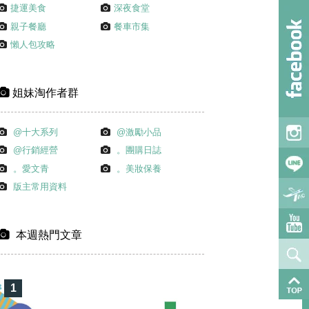
捷運美食
深夜食堂
親子餐廳
餐車市集
懶人包攻略
姐妹淘作者群
@十大系列
@激勵小品
@行銷經營
。團購日誌
。愛文青
。美妝保養
版主常用資料
本週熱門文章
1