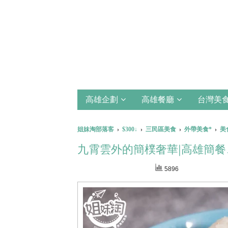
高雄企劃
高雄餐廳
台灣美
姐妹淘部落客
›
$300↓
›
三民區美食
›
外帶美食*
›
美
九霄雲外的簡樸奢華|高雄簡餐
5896