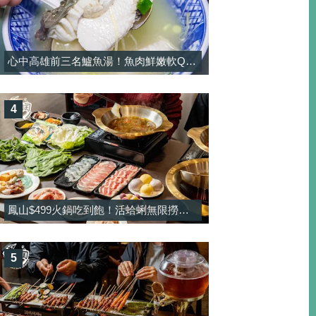
心中高雄前三名鱸魚湯！魚肉鮮嫩軟Q彈，湯頭濃郁純正熬煮！-大港鱸魚湯
4
鳳山$499火鍋吃到飽！活蛤蜊無限撈＋酸菜魚鍋免加價太佛，甜點還有雪淇冰無限吃-饗禾記
5