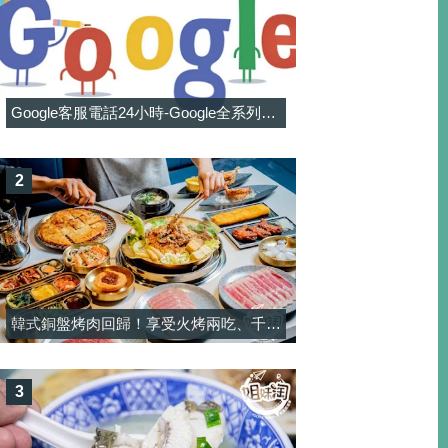
Google客服電話24小時-Google全系列客服電話信箱一覽表
2
韓式銅盤烤肉回歸！享受火烤兩吃、千元有找和牛與韓料吃到飽-韓屋村精緻銅盤烤肉
3