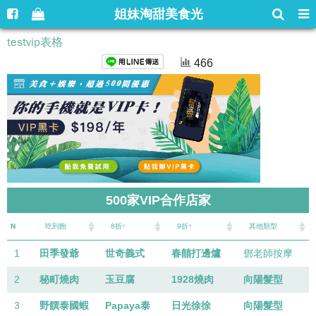
姐妹淘甜美食光
testvip表格
466
500家VIP合作店家
N
吃到飽
8折↑
9折↑
其他類型
1
田季發爺
世奇義式
春囍打邊爐
鄧老師按摩
2
秘町燒肉
玉豆腐
1928燒肉
向陽髮型
3
野饌泰國蝦
Papaya泰
日光徐徐
向陽髮型