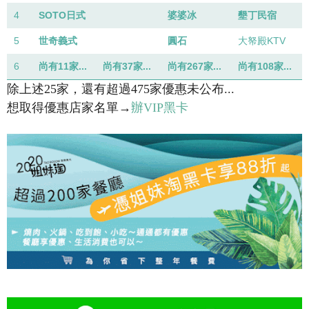
4
SOTO日式
婆婆冰
墾丁民宿
5
世奇義式
圓石
大帑殿KTV
6
尚有11家...
尚有37家...
尚有267家...
尚有108家...
除上述25家，還有超過475家優惠未公布...
想取得優惠店家名單→
辦VIP黑卡