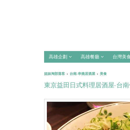
高雄企劃
高雄餐廳
台灣美
姐妹淘部落客
›
台南-串燒居酒屋
›
美食
東京益田日式料理居酒屋-台