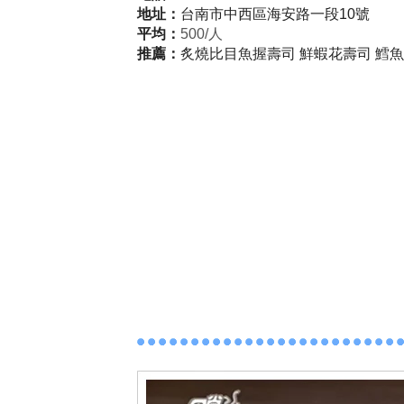
地址：
台南市中西區海安路一段10號
平均：
50
0/人
推薦：
炙燒比目魚握壽司 鮮蝦花壽司 鱈魚