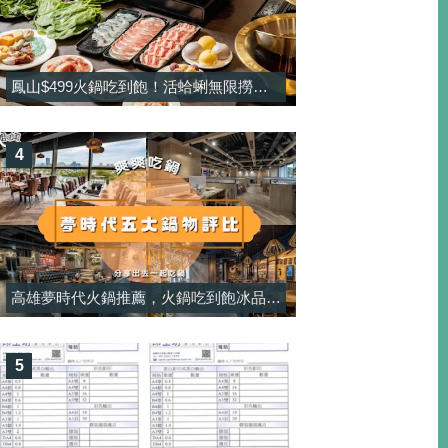
鳳山$499火鍋吃到飽！活蛤蜊無限撈＋酸菜魚鍋免加價太佛，甜點還有雪淇冰無限吃-饗禾記
4
高雄夢時代火鍋推薦，火鍋吃到飽冰品/肉品/湯頭/自助吧/青菜比較一覽，星野肉肉鍋/饗麻饗辣/新馬辣/聚火鍋/momo壽喜燒
5