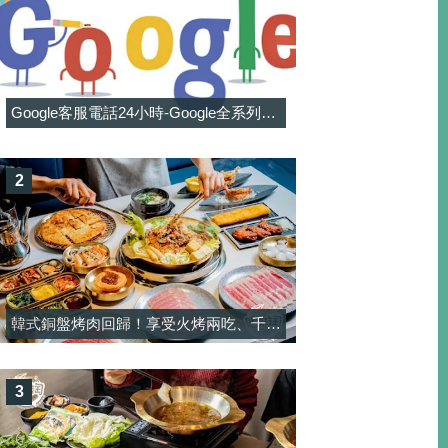
Google客服電話24小時-Google全系列客服電話信箱一覽表
2
韓式銅盤烤肉回歸！享受火烤兩吃、千元有找和牛與韓料吃到飽-韓屋村精緻銅盤烤肉
3