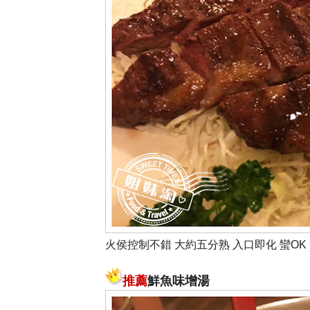
火侯控制不錯 大約五分熟 入口即化 蠻OK
推薦
鮮魚味增湯