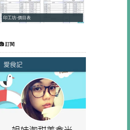
印工坊-價目表
訂閱