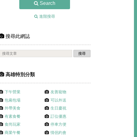
Search
進階搜尋
搜尋此網誌
高雄特別分類
下午營業
友善寵物
包廂包場
可以外送
外帶美食
生日慶祝
有素食餐
訂位優惠
食尚玩家
停車方便
商業午餐
情侶約會