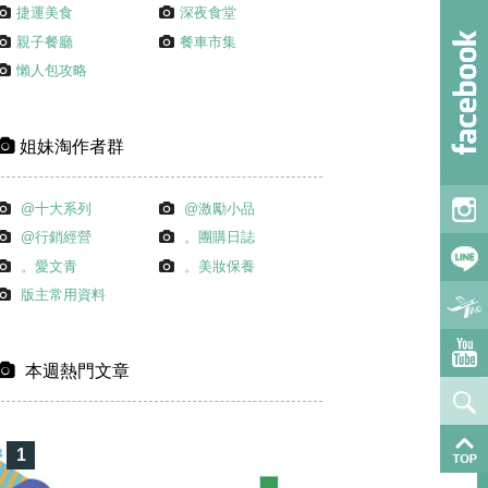
捷運美食
深夜食堂
親子餐廳
餐車市集
懶人包攻略
姐妹淘作者群
@十大系列
@激勵小品
@行銷經營
。團購日誌
。愛文青
。美妝保養
版主常用資料
本週熱門文章
1