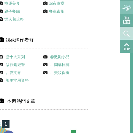
捷運美食
深夜食堂
親子餐廳
餐車市集
懶人包攻略
姐妹淘作者群
@十大系列
@激勵小品
@行銷經營
。團購日誌
。愛文青
。美妝保養
版主常用資料
本週熱門文章
1