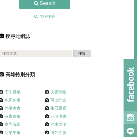
Search
進階搜尋
搜尋此網誌
高雄特別分類
下午營業
友善寵物
包廂包場
可以外送
外帶美食
生日慶祝
有素食餐
訂位優惠
食尚玩家
停車方便
商業午餐
情侶約會