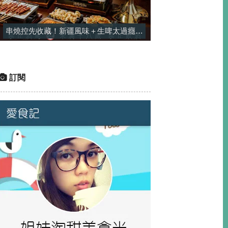
串燒控先收藏！新疆風味＋生啤太過癮，一串平均只要$25-酒精烤場
訂閱