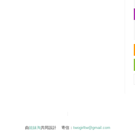
由
姐妹淘
共同設計 寄信：
twogirltw@gmail.com