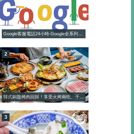
Google客服電話24小時-Google全系列客服電話信箱一覽表
2
韓式銅盤烤肉回歸！享受火烤兩吃、千元有找和牛與韓料吃到飽-韓屋村精緻銅盤烤肉
3