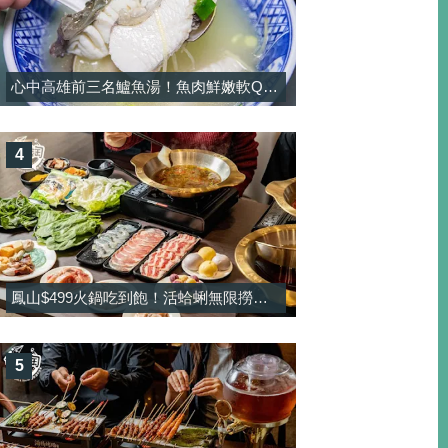
心中高雄前三名鱸魚湯！魚肉鮮嫩軟Q彈，湯頭濃郁純正熬煮！-大港鱸魚湯
4
鳳山$499火鍋吃到飽！活蛤蜊無限撈＋酸菜魚鍋免加價太佛，甜點還有雪淇冰無限吃-饗禾記
5