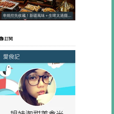
串燒控先收藏！新疆風味＋生啤太過癮，一串平均只要$25-酒精烤場
訂閱