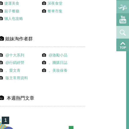
捷運美食
深夜食堂
親子餐廳
餐車市集
懶人包攻略
姐妹淘作者群
@十大系列
@激勵小品
@行銷經營
。團購日誌
。愛文青
。美妝保養
版主常用資料
本週熱門文章
1