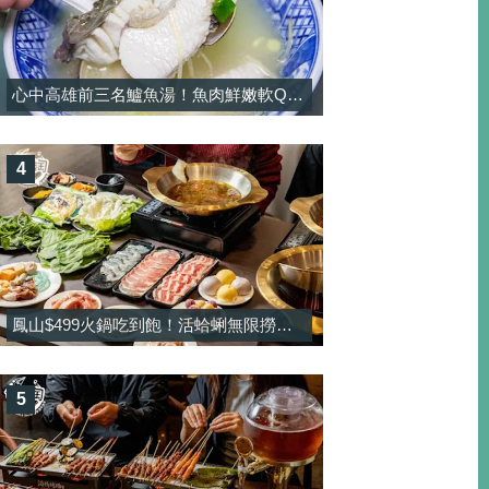
心中高雄前三名鱸魚湯！魚肉鮮嫩軟Q彈，湯頭濃郁純正熬煮！-大港鱸魚湯
4
鳳山$499火鍋吃到飽！活蛤蜊無限撈＋酸菜魚鍋免加價太佛，甜點還有雪淇冰無限吃-饗禾記
5