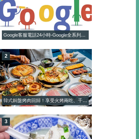
Google客服電話24小時-Google全系列客服電話信箱一覽表
2
韓式銅盤烤肉回歸！享受火烤兩吃、千元有找和牛與韓料吃到飽-韓屋村精緻銅盤烤肉
3