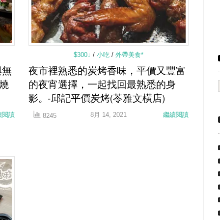
$300↓
/
小吃
/
外帶美食*
與無
夜市裡熟悉的炭烤香味，平價又豐富
8燒
的夜宵選擇，一起找回最熟悉的身
影。-邱記平價炭烤(苓雅文橫店)
續閱讀
8月 14, 2021
繼續閱讀
8245