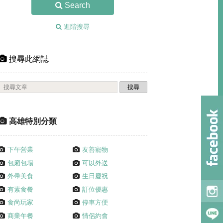
Search
進階搜尋
搜尋此網誌
高雄特別分類
下午營業
友善寵物
包廂包場
可以外送
外帶美食
生日慶祝
有素食餐
訂位優惠
食尚玩家
停車方便
商業午餐
情侶約會