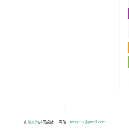
由
姐妹淘
共同設計 寄信：
twogirltw@gmail.com