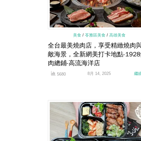
美食
/
苓雅區美食
/
高雄美食
全台最美燒肉店，享受精緻燒肉
敵海景，全新網美打卡地點-192
肉總鋪-高流海洋店
8月 14, 2025
繼
5680