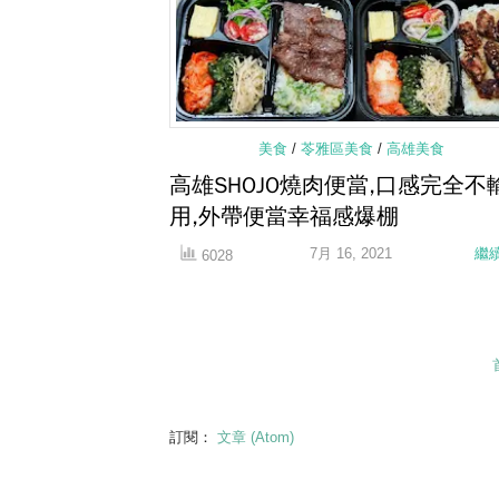
美食
/
苓雅區美食
/
高雄美食
高雄SHOJO燒肉便當,口感完全不
用,外帶便當幸福感爆棚
7月 16, 2021
繼
6028
訂閱：
文章 (Atom)