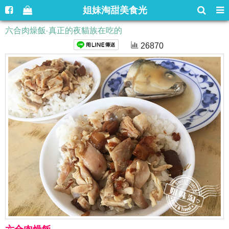
姐妹淘甜美食光
六合肉燥飯-真正的夜貓族在吃的
26870