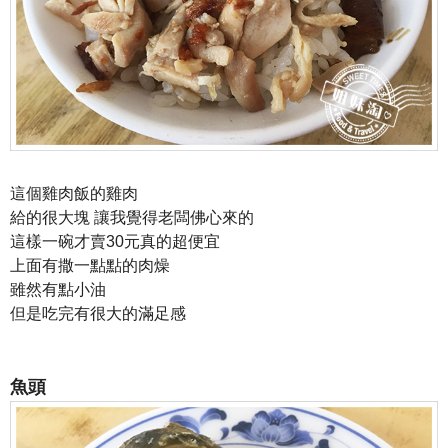
這個雞肉飯的雞肉
給的很大塊 讓我覺得老闆佛心來的
這樣一碗才賣30元真的超便宜
上面有撒一點點的肉燥
雖然有點小油
但是吃完有很大的滿足感
魚頭