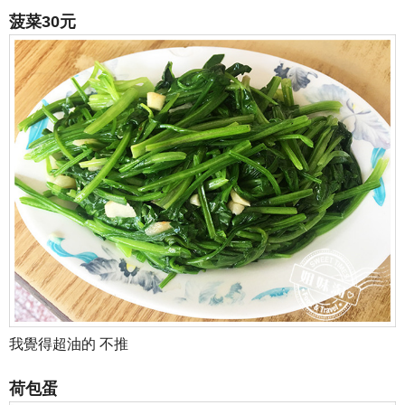
菠菜30元
我覺得超油的 不推
荷包蛋