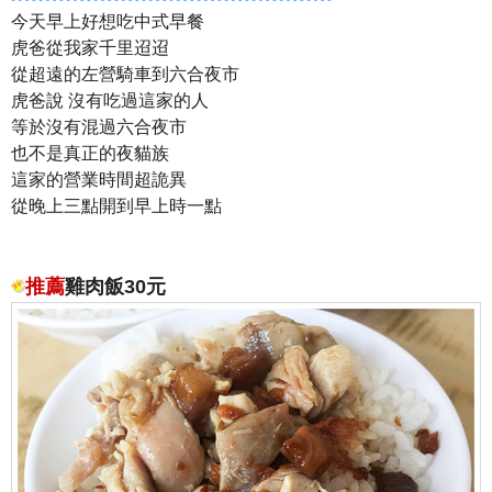
今天早上好想吃中式早餐
虎爸從我家千里迢迢
從超遠的左營騎車到六合夜市
虎爸說 沒有吃過這家的人
等於沒有混過六合夜市
也不是真正的夜貓族
這家的營業時間超詭異
從晚上三點開到早上時一點
推薦
雞肉飯30元