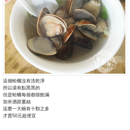
這個蛤蠣沒有洗乾淨
所以湯有點黑黑的
但是蛤蠣每個都很飽滿
加米酒跟薑絲
這麼一大碗有十顆之多
才賣50元超便宜