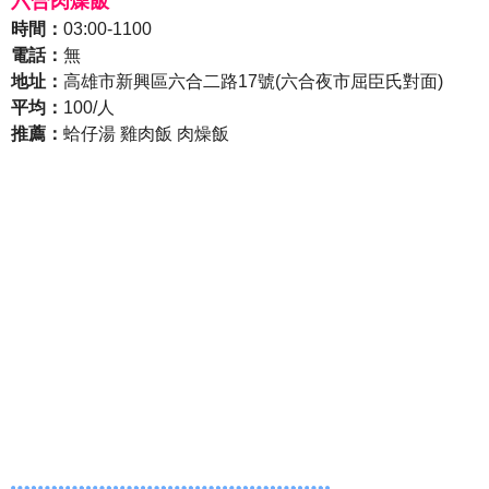
六合肉燥飯
時間：
03:00-1100
電話：
無
地址：
高雄市新興區六合二路17號(六合夜市屈臣氏對面)
平均：
10
0/人
推薦：
蛤仔湯 雞肉飯 肉燥飯