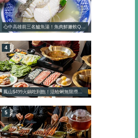
心中高雄前三名鱸魚湯！魚肉鮮嫩軟Q彈，湯頭濃郁純正熬煮！-大港鱸魚湯
4
鳳山$499火鍋吃到飽！活蛤蜊無限撈＋酸菜魚鍋免加價太佛，甜點還有雪淇冰無限吃-饗禾記
5