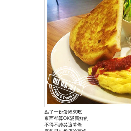
點了一份蛋捲來吃
東西都算OK滿新鮮的
不得不誇奬這薯條