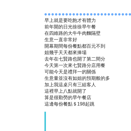
早上就是要吃飽才有體力
前年開的日光徐徐早午餐
在四維路的大牛牛肉麵隔壁
生意一直非常好
開幕期間每份餐點都百元不到
姐幾乎天天都來捧場
去年在七賢路也開了第二間分
今天第一次來七賢路分店用餐
可能今天是禮拜一的關係
生意量並沒有如姐的預期般的多
加上我這桌只有三組客人
這裡早上八點就開了
算是很勤勞的早午餐店
這邊每份餐點＄198起跳