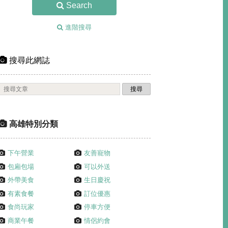
Search
進階搜尋
搜尋此網誌
高雄特別分類
下午營業
友善寵物
包廂包場
可以外送
外帶美食
生日慶祝
有素食餐
訂位優惠
食尚玩家
停車方便
商業午餐
情侶約會