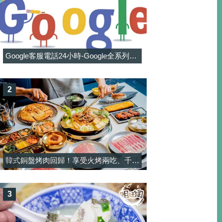
Google客服電話24小時-Google全系列客服電話信箱一覽表
2
韓式銅盤烤肉回歸！享受火烤兩吃、千元有找和牛與韓料吃到飽-韓屋村精緻銅盤烤肉
3