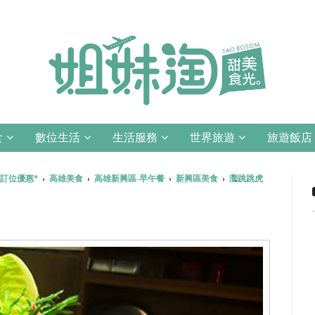
食
數位生活
生活服務
世界旅遊
旅遊飯店
訂位優惠*
›
高雄美食
›
高雄新興區-早午餐
›
新興區美食
›
灩跳跳虎