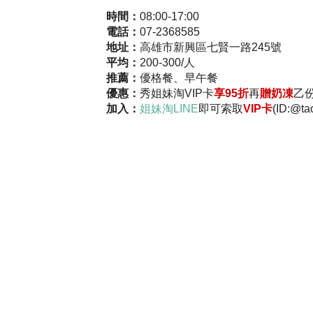
時間：
08:00-17:00
電話：
07-2368585
地址：
高雄市新興區七賢一路245號
平均：
200-300/人
推薦：
優格餐、早午餐
優惠：
秀姐妹淘VIP卡
享95折
再
贈奶凍
乙
加入：
姐妹淘LINE
即可索取
VIP卡
(ID:@ta