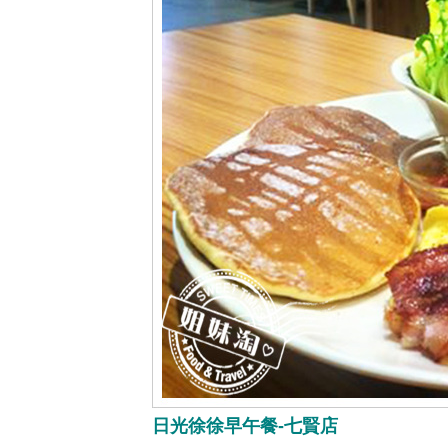
日光徐徐早午餐-七賢店