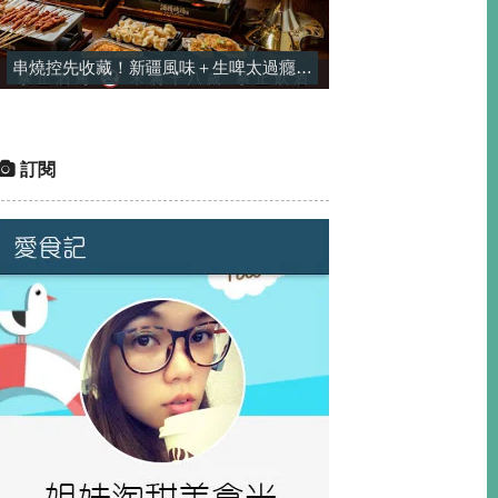
串燒控先收藏！新疆風味＋生啤太過癮，一串平均只要$25-酒精烤場
訂閱