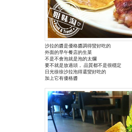
沙拉的醬是優格醬調得蠻好吃的
外面的早午餐店的生菜
不是不會泡就是泡的太爛
要不就是放過頭， 品質都不是很穩定
日光徐徐沙拉泡得還蠻好吃的
加上它有優格醬