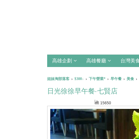
高雄企劃
高雄餐廳
台灣美
姐妹淘部落客
›
$300↓
›
下午營業*
›
早午餐
›
美食
›
日光徐徐早午餐-七賢店
15650