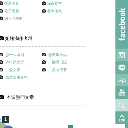
捷運美食
深夜食堂
親子餐廳
餐車市集
懶人包攻略
姐妹淘作者群
@十大系列
@激勵小品
@行銷經營
。團購日誌
。愛文青
。美妝保養
版主常用資料
本週熱門文章
1