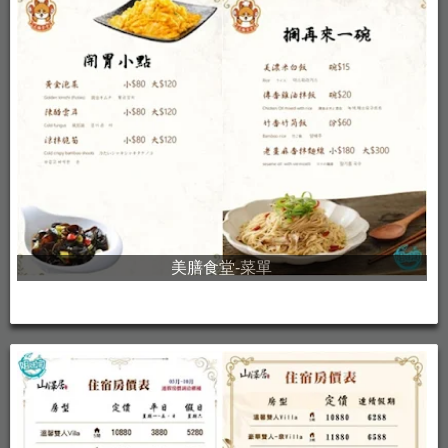
美膳食堂-菜單