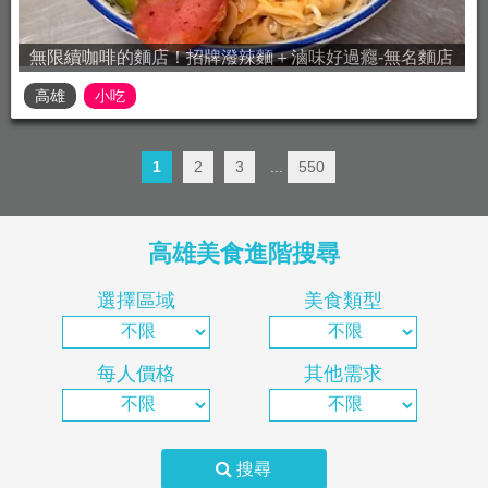
無限續咖啡的麵店！招牌潑辣麵＋滷味好過癮-無名麵店
高雄
小吃
1
2
3
...
550
高雄美食進階搜尋
選擇區域
美食類型
每人價格
其他需求
搜尋