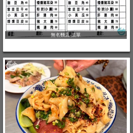
無名麵店-菜單