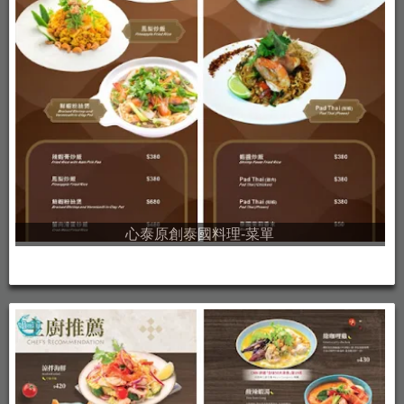
心泰原創泰國料理-菜單