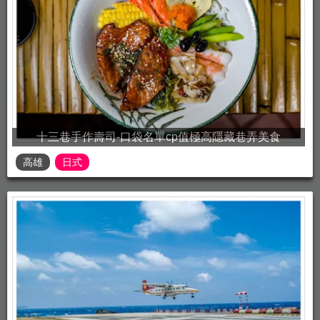
十三巷手作壽司-口袋名單cp值極高隱藏巷弄美食
高雄
日式