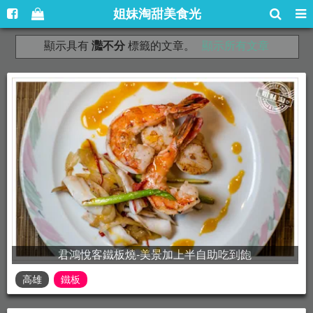
姐妹淘甜美食光
顯示具有
灩不分
標籤的文章。
顯示所有文章
君鴻悅客鐵板燒-美景加上半自助吃到飽
高雄
鐵板