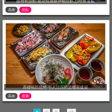
娜裡有甜點-超級隱藏版神秘甜點,想吃靠運氣
高雄
甜點
高雄喝郎燒烤-引人注目的貨櫃屋建築
高雄
居酒