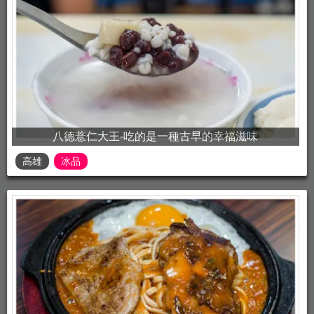
八德薏仁大王-吃的是一種古早的幸福滋味
高雄
冰品