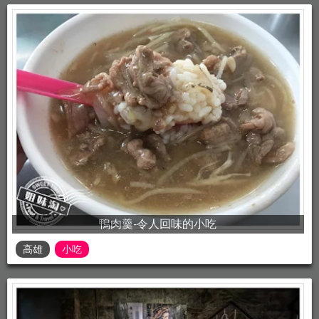
鴨肉羹-令人回味的小吃
高雄
小吃