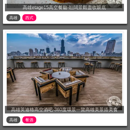
高雄etage15高空餐廳-壯闊景觀盡收眼底
高雄
西式
高雄英迪格高空酒吧-360度環景一覽高雄美景搭美食
高雄
餐酒