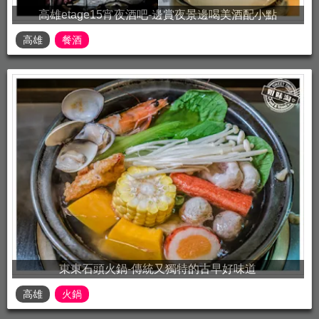
高雄etage15宵夜酒吧-邊賞夜景邊喝美酒配小點
高雄
餐酒
東東石頭火鍋-傳統又獨特的古早好味道
高雄
火鍋