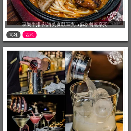
享樂牛排-熱河美食戰區夜市價格餐廳享受
高雄
西式