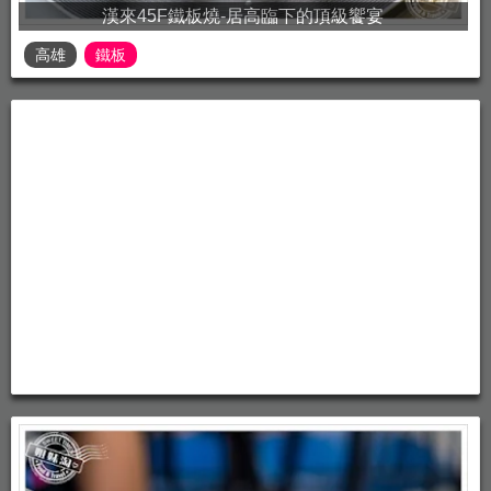
漢來45F鐵板燒-居高臨下的頂級饗宴
高雄
鐵板