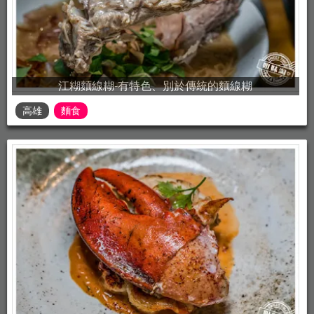
江糊麵線糊-有特色、別於傳統的麵線糊
高雄
麵食