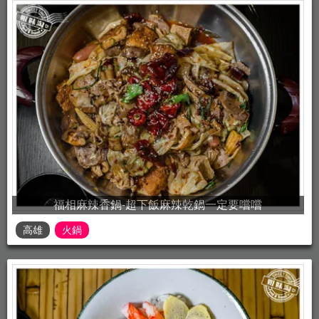
福相麻辣香鍋-超下飯麻辣乾鍋一定要嚐嚐
高雄
火鍋