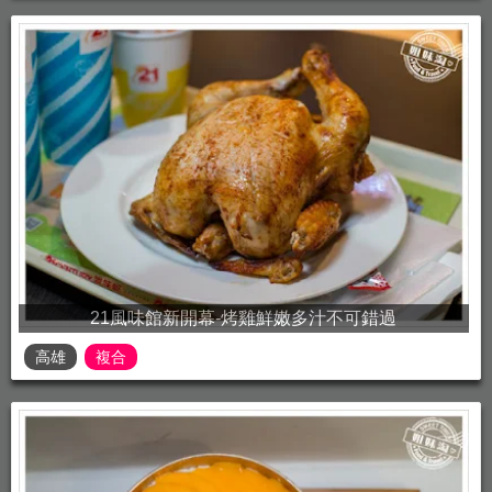
21風味館新開幕-烤雞鮮嫩多汁不可錯過
高雄
複合